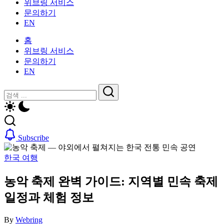
위브링 서비스
인
활
문의하기
을
가
EN
위
이
한
드
홈
한
—
위브링 서비스
국
비
문의하기
생
자,
EN
활
보
가
닫
검
험,
이
기
의
검
색
드
료
색
—
및
비
일
Subscribe
자,
상
보
생
한국 여행
험,
활,
의
WeBring
농악 축제 완벽 가이드: 지역별 민속 축제
료
제
및
공
일정과 체험 정보
일
상
By
Webring
생