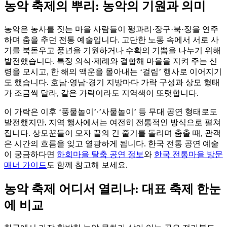
농악 축제의 뿌리: 농악의 기원과 의미
농악은 농사를 짓는 마을 사람들이 꽹과리·장구·북·징을 연주
하며 춤을 추던 전통 예술입니다. 고단한 노동 속에서 서로 사
기를 북돋우고 풍년을 기원하거나 수확의 기쁨을 나누기 위해
발전했습니다. 특정 의식·제례와 결합해 마을을 지켜 주는 신
령을 모시고, 한 해의 액운을 몰아내는 ‘걸립’ 행사로 이어지기
도 했습니다. 호남·영남·경기 지방마다 가락 구성과 상모 형태
가 조금씩 달라, 같은 가락이라도 지역색이 또렷합니다.
이 가락은 이후 ‘풍물놀이’·’사물놀이’ 등 무대 공연 형태로도
발전했지만, 지역 행사에서는 여전히 전통적인 방식으로 펼쳐
집니다. 상모꾼들이 모자 끝의 긴 줄기를 돌리며 춤출 때, 관객
은 시간의 흐름을 잊고 열광하게 됩니다. 한국 전통 공연 예술
이 궁금하다면
하회마을 탈춤 공연 정보
와
한국 전통마을 방문
매너 가이드
도 함께 참고해 보세요.
농악 축제 어디서 열리나: 대표 축제 한눈
에 비교