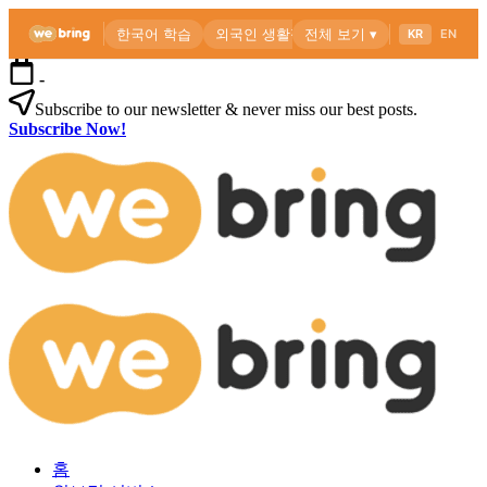
본
-
문
Subscribe to our newsletter & never miss our best posts.
으
Subscribe Now!
로
위
건
브
너
링
뛰
공
기
식
블
로
외
위
그
국
브
인
링
을
공
위
식
한
블
한
로
외
국
그
홈
국
생