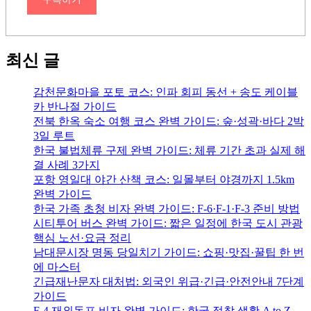
최신 글
감천문화마을 포토 코스: 인파 회피 동선 + 송도 케이블
카 반나절 가이드
전북 한옥 숙소 여행 코스 완벽 가이드: 숲·성곽·바다 2박
3일 루트
한국 불법체류 구제 완벽 가이드: 체류 기간 초과 실제 해
결 사례 3가지
포항 영일대 야간 산책 코스: 일몰부터 야경까지 1.5km
완벽 가이드
한국 가족 초청 비자 완벽 가이드: F-6·F-1·F-3 준비 방법
시티투어 버스 완벽 가이드: 짧은 일정에 한국 도시 관광
핵심 노선·요금 정리
남대문시장 명동 당일치기 가이드: 쇼핑·맛집·꿀팁 한 번
에 마스터
긴급재난문자 대처법: 외국인 위급·긴급·안전안내 7단계
가이드
F-4 재외동포 비자 완벽 가이드: 한국 정착 생활 A to Z