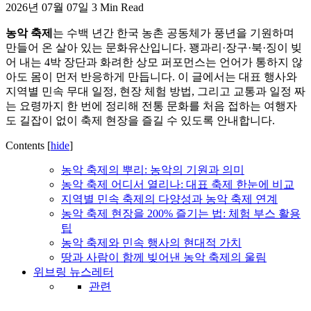
2026년 07월 07일
3 Min Read
활,
WeBring
농악 축제
는 수백 년간 한국 농촌 공동체가 풍년을 기원하며
제
만들어 온 살아 있는 문화유산입니다. 꽹과리·장구·북·징이 빚
공
어 내는 4박 장단과 화려한 상모 퍼포먼스는 언어가 통하지 않
아도 몸이 먼저 반응하게 만듭니다. 이 글에서는 대표 행사와
지역별 민속 무대 일정, 현장 체험 방법, 그리고 교통과 일정 짜
는 요령까지 한 번에 정리해 전통 문화를 처음 접하는 여행자
도 길잡이 없이 축제 현장을 즐길 수 있도록 안내합니다.
Contents
[
hide
]
농악 축제의 뿌리: 농악의 기원과 의미
농악 축제 어디서 열리나: 대표 축제 한눈에 비교
지역별 민속 축제의 다양성과 농악 축제 연계
농악 축제 현장을 200% 즐기는 법: 체험 부스 활용
팁
농악 축제와 민속 행사의 현대적 가치
땅과 사람이 함께 빚어낸 농악 축제의 울림
위브링 뉴스레터
관련