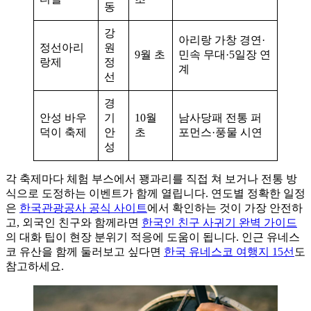
동
강
아리랑 가창 경연·
정선아리
원
9월 초
민속 무대·5일장 연
랑제
정
계
선
경
안성 바우
기
10월
남사당패 전통 퍼
덕이 축제
안
초
포먼스·풍물 시연
성
각 축제마다 체험 부스에서 꽹과리를 직접 쳐 보거나 전통 방
식으로 도정하는 이벤트가 함께 열립니다. 연도별 정확한 일정
은
한국관광공사 공식 사이트
에서 확인하는 것이 가장 안전하
고, 외국인 친구와 함께라면
한국인 친구 사귀기 완벽 가이드
의 대화 팁이 현장 분위기 적응에 도움이 됩니다. 인근 유네스
코 유산을 함께 둘러보고 싶다면
한국 유네스코 여행지 15선
도
참고하세요.