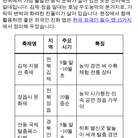
한국에서 가장 활발한 농악 문화가 살아 있는 곳은 전라북도
일대입니다. 김제·정읍 일대는 호남 우도농악의 본거지로, 가
락의 변박과 화려한 진풀이가 살아 있습니다. 현장에서 함께
활용하면 좋은 외국인 친화 앱은
한국 외국인 필수 앱 15가지
에서 정리해 두었습니다.
지
주요
축제명
특징
역
시기
전
9월 말
김제 지평
북
농악 경연·벼 수확
~10월
선 축제
김
체험·전통 장터
초
제
전
농악 시가행진·민
정읍사 문
북
10월
속 공연·정읍 가무
화제
정
중순
악
읍
경
안동 국제
9월 말
북
하회 별신굿 탈놀
탈춤페스
~10월
안
이·세계 탈춤 경연
티벌
초