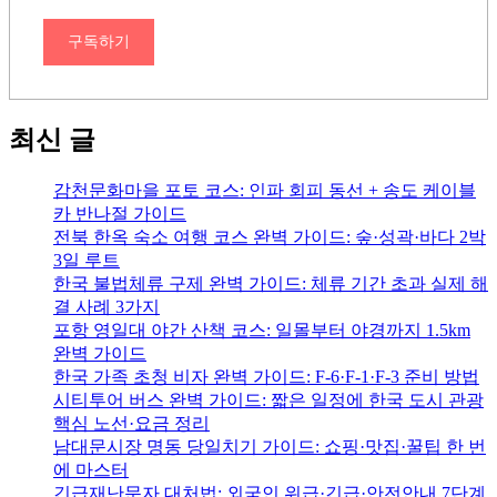
구독하기
최신 글
감천문화마을 포토 코스: 인파 회피 동선 + 송도 케이블
카 반나절 가이드
전북 한옥 숙소 여행 코스 완벽 가이드: 숲·성곽·바다 2박
3일 루트
한국 불법체류 구제 완벽 가이드: 체류 기간 초과 실제 해
결 사례 3가지
포항 영일대 야간 산책 코스: 일몰부터 야경까지 1.5km
완벽 가이드
한국 가족 초청 비자 완벽 가이드: F-6·F-1·F-3 준비 방법
시티투어 버스 완벽 가이드: 짧은 일정에 한국 도시 관광
핵심 노선·요금 정리
남대문시장 명동 당일치기 가이드: 쇼핑·맛집·꿀팁 한 번
에 마스터
긴급재난문자 대처법: 외국인 위급·긴급·안전안내 7단계