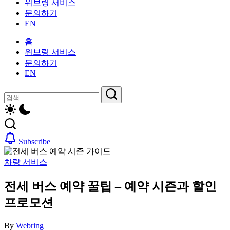
위브링 서비스
인
활
문의하기
을
가
EN
위
이
한
드
홈
한
—
위브링 서비스
국
비
문의하기
생
자,
EN
활
보
가
닫
검
험,
이
기
의
검
색
드
료
색
—
및
비
일
Subscribe
자,
상
보
생
차량 서비스
험,
활,
의
WeBring
전세 버스 예약 꿀팁 – 예약 시즌과 할인
료
제
및
공
프로모션
일
상
By
Webring
생