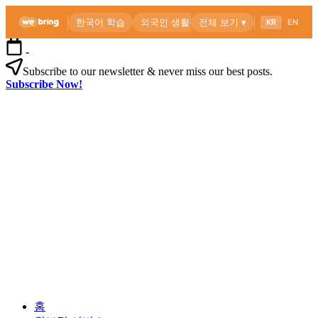
본
-
문
Subscribe to our newsletter & never miss our best posts.
으
Subscribe Now!
로
위
건
브
너
링
뛰
공
기
식
블
로
외
위
그
국
브
인
링
을
공
위
식
한
블
한
로
외
국
그
홈
국
생