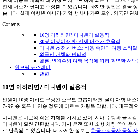
단체 이동을 계획할 때 가장 먼저 고민하게 되는 건 “얼마나 많
활,
전세 버스가 낫다고 주장할 수 있습니다. 하지만 정답은 결국 
WeBring
습니다. 실제 여행뿐 아니라 기업 행사나 가족 모임, 외국인 
제
공
Contents
10명 이하라면? 미니밴이 실용적
30명 이상이라면? 전세 버스가 효율적
미니밴 vs 전세 버스: 비용 측면과 여행 스타일
외국인 단체와 편의성
결론: 인원수와 여행 목적에 따라 현명한 선택
위브링 뉴스레터
관련
10명 이하라면? 미니밴이 실용적
인원이 10명 이하로 구성된 소규모 그룹이라면, 굳이 대형 버
7~9인승 혹은 11인승 정도에 이르는 차량을 말합니다. 대표적
미니밴은 비교적 작은 차체를 가지고 있어, 시내 주행과 골목길
미니밴이 훨씬 간편합니다. 기사 운전 또한 소형 차량 쪽이 용
로 단축될 수 있습니다. 더 자세한 정보는
한국관광공사 공식 