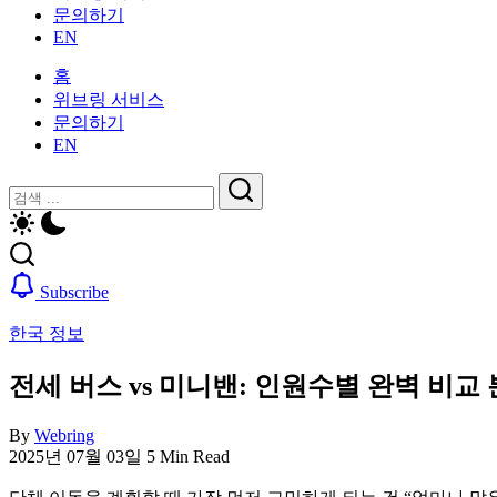
활
문의하기
을
가
EN
위
이
한
드
홈
한
—
위브링 서비스
국
비
문의하기
생
자,
EN
활
보
가
닫
검
험,
이
기
의
검
색
드
료
색
—
및
비
일
Subscribe
자,
상
보
생
한국 정보
험,
활,
의
WeBring
전세 버스 vs 미니밴: 인원수별 완벽 비교
료
제
및
공
By
Webring
일
2025년 07월 03일
5 Min Read
상
생