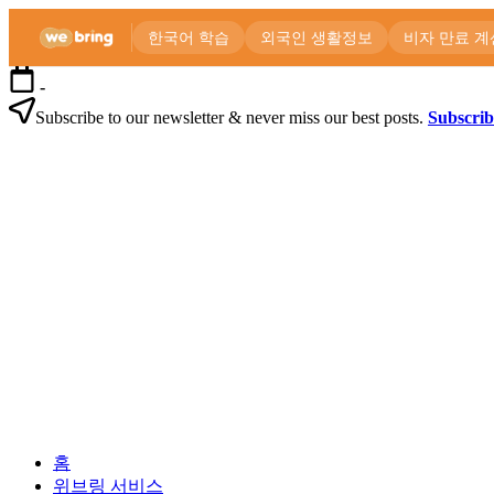
본
-
문
Subscribe to our newsletter & never miss our best posts.
Subscri
으
위
로
브
건
링
너
공
뛰
식
기
블
로
외
위
그
국
브
인
링
을
공
위
식
한
블
한
로
외
국
그
홈
국
생
위브링 서비스
인