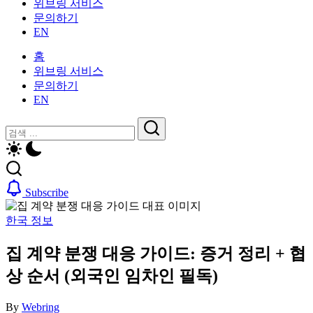
위브링 서비스
인
활
문의하기
을
가
EN
위
이
한
드
홈
한
—
위브링 서비스
국
비
문의하기
생
자,
EN
활
보
가
닫
검
험,
이
기
의
검
색
드
료
색
—
및
비
일
Subscribe
자,
상
보
생
한국 정보
험,
활,
의
WeBring
집 계약 분쟁 대응 가이드: 증거 정리 + 협
료
제
및
공
상 순서 (외국인 임차인 필독)
일
상
By
Webring
생