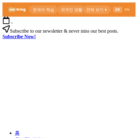
본
-
문
Subscribe to our newsletter & never miss our best posts.
으
Subscribe Now!
로
위
건
브
너
링
뛰
공
기
식
블
로
외
위
그
국
브
인
링
을
공
위
식
한
블
한
로
외
국
그
홈
국
생