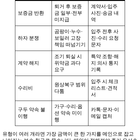
퇴거 후 보증
계약서·입주
보증금 반환
금 일부·전부
사진·송금 내
미지급
역
곰팡이·누수·
입주 전후 사
하자 분쟁
보일러 고장
진·수리 요청
책임 떠넘기기
문자
조기 퇴실 시
특약 조항·해
계약 해지
위약금 과다
지 의사 통지
요구
기록
입주 시 체크
원상복구 범위
수리비
리스트·견적
다툼
서
가구·수리·옵
구두 약속 불
카톡·문자·이
션 약속 미이
이행
메일 캡처
행
유형이 여러 개라면 가장 금액이 큰 한 가지를 메인으로 잡고