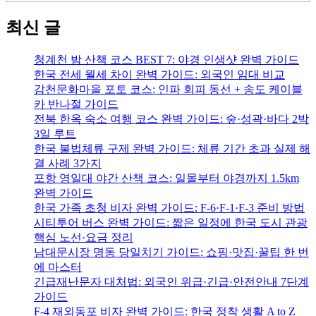
최신 글
청계천 밤 산책 코스 BEST 7: 야경 인생샷 완벽 가이드
한국 전세 월세 차이 완벽 가이드: 외국인 임대 비교
감천문화마을 포토 코스: 인파 회피 동선 + 송도 케이블
카 반나절 가이드
전북 한옥 숙소 여행 코스 완벽 가이드: 숲·성곽·바다 2박
3일 루트
한국 불법체류 구제 완벽 가이드: 체류 기간 초과 실제 해
결 사례 3가지
포항 영일대 야간 산책 코스: 일몰부터 야경까지 1.5km
완벽 가이드
한국 가족 초청 비자 완벽 가이드: F-6·F-1·F-3 준비 방법
시티투어 버스 완벽 가이드: 짧은 일정에 한국 도시 관광
핵심 노선·요금 정리
남대문시장 명동 당일치기 가이드: 쇼핑·맛집·꿀팁 한 번
에 마스터
긴급재난문자 대처법: 외국인 위급·긴급·안전안내 7단계
가이드
F-4 재외동포 비자 완벽 가이드: 한국 정착 생활 A to Z