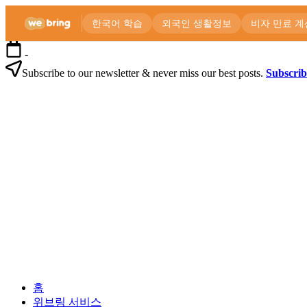
본
-
문
Subscribe to our newsletter & never miss our best posts.
Subscri
으
위
로
브
건
링
너
공
뛰
식
기
블
로
외
위
그
국
브
인
링
을
공
위
식
한
블
한
로
외
국
그
홈
국
생
위브링 서비스
인