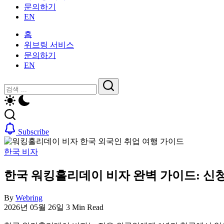
활
문의하기
을
가
EN
위
이
한
드
홈
한
—
위브링 서비스
국
비
문의하기
생
자,
EN
활
보
가
닫
검
험,
이
기
의
검
색
드
료
색
—
및
비
일
Subscribe
자,
상
보
생
한국 비자
험,
활,
의
WeBring
한국 워킹홀리데이 비자 완벽 가이드: 신청부
료
제
및
공
일
By
Webring
상
2026년 05월 26일
3 Min Read
생