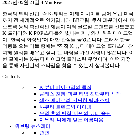
2025년 05월 21일
4 Min Read
활,
WeBring
한국의 뷰티 산업, 즉 K-뷰티는 이제 아시아를 넘어 유럽·미국
제
까지 전 세계적으로 인기입니다. BB크림, 쿠션 파운데이션, 마
공
스크팩 등의 혁신적인 제품이 여러 글로벌 트렌드를 선도했고,
K-드라마와 K-POP 스타들의 빛나는 피부와 세련된 메이크업
이 “한국식 화장법”에 대한 관심을 높였습니다. 그래서 한국
여행을 오는 이들 중에는 “직접 K-뷰티 메이크업 클래스에 참
여해 원리를 배우고 싶다”는 바람을 가진 사람이 많습니다. 이
번 글에서는 K-뷰티 메이크업 클래스란 무엇이며, 어떤 과정
을 통해 자신만의 스타일을 찾을 수 있는지 살펴봅니다.
Contents
K-뷰티 메이크업의 특징
클래스 진행: 피부 타입 진단부터 시작
색조 메이크업: 간단한 팁과 스킬
K-뷰티 트렌드와 아이템
수업 후의 변화: 나만의 뷰티 습관
마무리: 나에게 맞는 아름다움
위브링 뉴스레터
관련