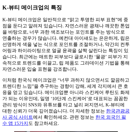
K-뷰티 메이크업의 특징
K-뷰티 메이크업은 일반적으로 “맑고 투명한 피부 표현”에 중
점을 둔다고 알려져 있습니다. 자연스러운 광채나 깨끗한 톤업
을 바탕으로, 너무 과한 색조보다는 포인트를 주는 방식으로
연출하는 경우가 많습니다. 예컨대 아이섀도는 은은하게, 립은
선명하게 색을 넣는 식으로 포인트를 조절하거나, 약간의 컨투
어링과 하이라이팅으로 얼굴 윤곽을 살짝 살린다는 특징이 있
습니다. 최근에는 매트한 피부보다 글로시한 ‘물광’ 피부가 지
속적으로 트렌드를 이끌고, 립 제품도 그라데이션 기법을 통해
자연스러운 입술 표현을 강조합니다.
이처럼 한국식 메이크업은 “너무 과하지 않으면서도 깔끔하고
트렌디한 느낌”을 추구하는 경향이 강해, 세계 각지에서 큰 호
응을 얻고 있습니다. 메이크업뿐 아니라 스킨케어 루틴도 화제
가 되는 이유인데, 일명 ‘10단계 스킨케어’로 대표되는 꼼꼼한
관리 방식이 SNS와 유튜브를 타고 널리 퍼지면서, K-뷰티에
대한 신뢰가 더욱 깊어졌습니다. 더 자세한 정보는
한국관광공
사 공식 사이트
에서 확인하세요. 관련 정보는
한국 외국인 필
수 앱 15가지
도 참고하세요.