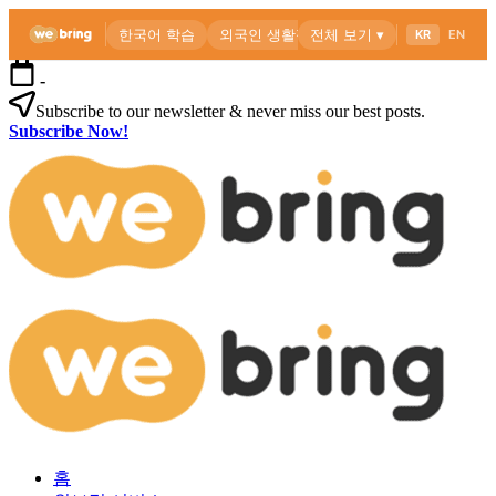
본
-
문
Subscribe to our newsletter & never miss our best posts.
으
Subscribe Now!
로
위
건
브
너
링
뛰
공
기
식
블
로
외
위
그
국
브
인
링
을
공
위
식
한
블
한
로
외
국
그
홈
국
생