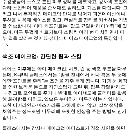
수강생들이 스스로 본인 피부 상태를 체크하고, 강사의 조언에
따라 스킨케어 제품을 순서대로 발라보며 기초를 다집니다. 그
러고 나서 본격적인 메이크업 단계로 넘어가 파운데이션이나
쿠션을 사용해 베이스를 깔고, 컨실러로 잡티를 커버하는 기법
을 연습합니다. 이때 키포인트는 “얇고 균일한 레이어링”에 있
으며, 마구 두껍게 바르기보다 소량씩 여러 번 터치하면서 피
부 결을 살리는 것이 K-뷰티식 베이스 메이크업의 특징입니
다.
색조 메이크업: 간단한 팁과 스킬
베이스 이후에는 아이 메이크업, 치크, 립 등 색조 부분을 다루
는데, K-뷰티 클래스에서는 “얼굴 전체에서 하나 혹은 두 군데
에만 포인트를 주라”는 조언을 자주 듣게 됩니다. 가령 눈 화장
을 연한 브라운 톤으로 자연스럽게 그린 뒤, 립은 강렬한 레드
나 핑크로 포인트를 주거나 반대로 아이섀도에 글리터를 활용
해 화려함을 더하고, 입술은 누디하게 마무리하는 식입니다.
또한 아이라인과 마스카라를 과하게 하지 않고, 살짝 점막을
채워주는 정도로만 마무리해 또렷한 인상을 주는 방법도 인기
입니다.
클래스에서는 강사나 메이크업 아티스트가 직접 시연을 하면