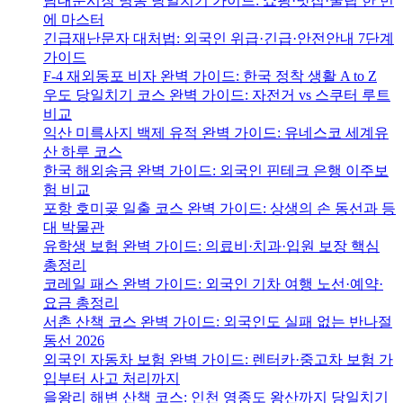
남대문시장 명동 당일치기 가이드: 쇼핑·맛집·꿀팁 한 번
에 마스터
긴급재난문자 대처법: 외국인 위급·긴급·안전안내 7단계
가이드
F-4 재외동포 비자 완벽 가이드: 한국 정착 생활 A to Z
우도 당일치기 코스 완벽 가이드: 자전거 vs 스쿠터 루트
비교
익산 미륵사지 백제 유적 완벽 가이드: 유네스코 세계유
산 하루 코스
한국 해외송금 완벽 가이드: 외국인 핀테크 은행 이주보
험 비교
포항 호미곶 일출 코스 완벽 가이드: 상생의 손 동선과 등
대 박물관
유학생 보험 완벽 가이드: 의료비·치과·입원 보장 핵심
총정리
코레일 패스 완벽 가이드: 외국인 기차 여행 노선·예약·
요금 총정리
서촌 산책 코스 완벽 가이드: 외국인도 실패 없는 반나절
동선 2026
외국인 자동차 보험 완벽 가이드: 렌터카·중고차 보험 가
입부터 사고 처리까지
을왕리 해변 산책 코스: 인천 영종도 왕산까지 당일치기