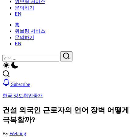
위브링 서비스
인
활
문의하기
을
가
EN
위
이
한
드
홈
한
—
위브링 서비스
국
비
문의하기
생
자,
EN
활
보
가
닫
검
험,
이
기
의
검
색
드
료
색
—
및
비
일
Subscribe
자,
상
보
생
한국 정보
취업중개
험,
활,
의
WeBring
건설 외국인 근로자의 언어 장벽 어떻게
료
제
및
극복할까?
공
일
상
By
Webring
생