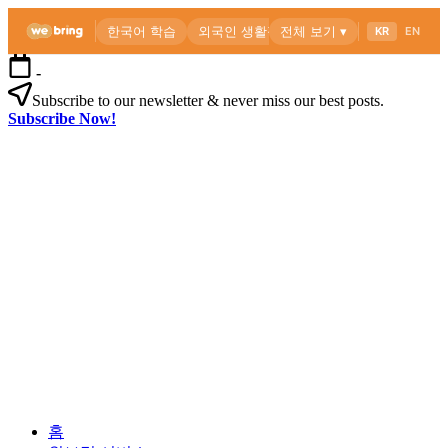
본
-
문
Subscribe to our newsletter & never miss our best posts.
으
Subscribe Now!
로
위
건
브
너
링
뛰
공
기
식
블
로
외
위
그
국
브
인
링
을
공
위
식
한
블
한
로
외
국
그
홈
국
생