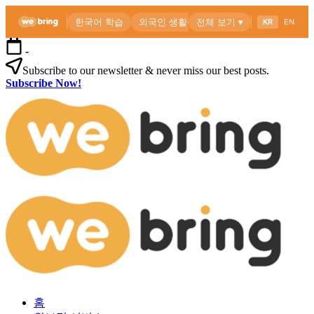
본
-
문
Subscribe to our newsletter & never miss our best posts.
으
Subscribe Now!
로
위
건
브
너
링
뛰
공
기
식
블
로
외
위
그
국
브
인
링
을
공
위
식
한
블
한
로
외
국
그
홈
국
생