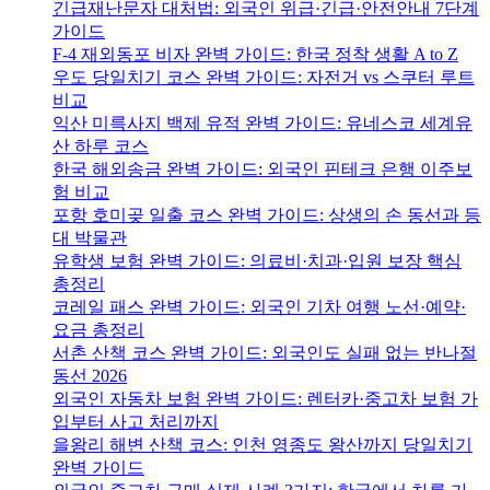
긴급재난문자 대처법: 외국인 위급·긴급·안전안내 7단계
가이드
F-4 재외동포 비자 완벽 가이드: 한국 정착 생활 A to Z
우도 당일치기 코스 완벽 가이드: 자전거 vs 스쿠터 루트
비교
익산 미륵사지 백제 유적 완벽 가이드: 유네스코 세계유
산 하루 코스
한국 해외송금 완벽 가이드: 외국인 핀테크 은행 이주보
험 비교
포항 호미곶 일출 코스 완벽 가이드: 상생의 손 동선과 등
대 박물관
유학생 보험 완벽 가이드: 의료비·치과·입원 보장 핵심
총정리
코레일 패스 완벽 가이드: 외국인 기차 여행 노선·예약·
요금 총정리
서촌 산책 코스 완벽 가이드: 외국인도 실패 없는 반나절
동선 2026
외국인 자동차 보험 완벽 가이드: 렌터카·중고차 보험 가
입부터 사고 처리까지
을왕리 해변 산책 코스: 인천 영종도 왕산까지 당일치기
완벽 가이드