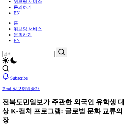
위브링 서비스
인
활
문의하기
을
가
EN
위
이
한
드
홈
한
—
위브링 서비스
국
비
문의하기
생
자,
EN
활
보
가
닫
검
험,
이
기
의
검
색
드
료
색
—
및
비
일
Subscribe
자,
상
보
생
한국 정보
취업중개
험,
활,
의
WeBring
전북도민일보가 주관한 외국인 유학생 대
료
제
및
상 K-컬처 프로그램: 글로벌 문화 교류의
공
일
장
상
생