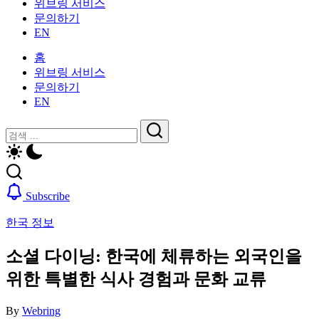
위브링 서비스
인
활
문의하기
을
가
EN
위
이
한
드
홈
한
—
위브링 서비스
국
비
문의하기
생
자,
EN
활
보
가
닫
검
험,
이
기
의
검
색
드
료
색
—
및
비
일
Subscribe
자,
상
보
생
한국 정보
험,
활,
의
WeBring
소셜 다이닝: 한국에 체류하는 외국인을
료
제
및
위한 특별한 식사 경험과 문화 교류
공
일
상
By
Webring
생