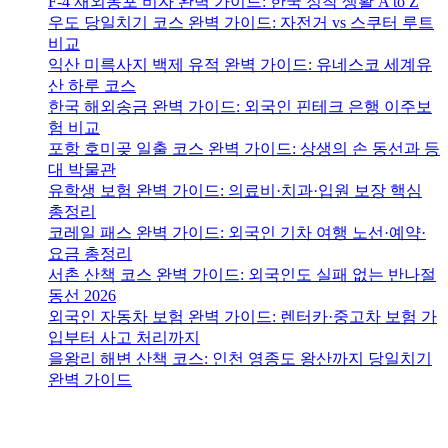
F-4 재외동포 비자 완벽 가이드: 한국 정착 생활 A to Z
우도 당일치기 코스 완벽 가이드: 자전거 vs 스쿠터 루트
비교
익산 미륵사지 백제 유적 완벽 가이드: 유네스코 세계유
산 하루 코스
한국 해외송금 완벽 가이드: 외국인 핀테크 은행 이주보
험 비교
포항 호미곶 일출 코스 완벽 가이드: 상생의 손 동선과 등
대 박물관
유학생 보험 완벽 가이드: 의료비·치과·입원 보장 핵심
총정리
코레일 패스 완벽 가이드: 외국인 기차 여행 노선·예약·
요금 총정리
서촌 산책 코스 완벽 가이드: 외국인도 실패 없는 반나절
동선 2026
외국인 자동차 보험 완벽 가이드: 렌터카·중고차 보험 가
입부터 사고 처리까지
을왕리 해변 산책 코스: 인천 영종도 왕산까지 당일치기
완벽 가이드