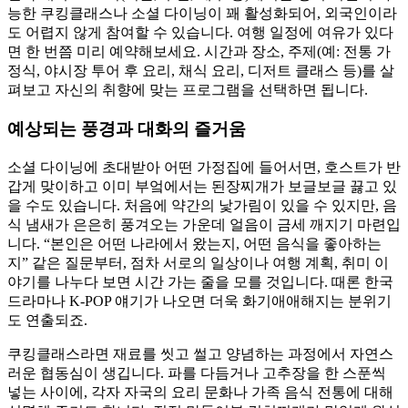
능한 쿠킹클래스나 소셜 다이닝이 꽤 활성화되어, 외국인이라
도 어렵지 않게 참여할 수 있습니다. 여행 일정에 여유가 있다
면 한 번쯤 미리 예약해보세요. 시간과 장소, 주제(예: 전통 가
정식, 야시장 투어 후 요리, 채식 요리, 디저트 클래스 등)를 살
펴보고 자신의 취향에 맞는 프로그램을 선택하면 됩니다.
예상되는 풍경과 대화의 즐거움
소셜 다이닝에 초대받아 어떤 가정집에 들어서면, 호스트가 반
갑게 맞이하고 이미 부엌에서는 된장찌개가 보글보글 끓고 있
을 수도 있습니다. 처음에 약간의 낯가림이 있을 수 있지만, 음
식 냄새가 은은히 풍겨오는 가운데 얼음이 금세 깨지기 마련입
니다. “본인은 어떤 나라에서 왔는지, 어떤 음식을 좋아하는
지” 같은 질문부터, 점차 서로의 일상이나 여행 계획, 취미 이
야기를 나누다 보면 시간 가는 줄을 모를 것입니다. 때론 한국
드라마나 K-POP 얘기가 나오면 더욱 화기애애해지는 분위기
도 연출되죠.
쿠킹클래스라면 재료를 씻고 썰고 양념하는 과정에서 자연스
러운 협동심이 생깁니다. 파를 다듬거나 고추장을 한 스푼씩
넣는 사이에, 각자 자국의 요리 문화나 가족 음식 전통에 대해