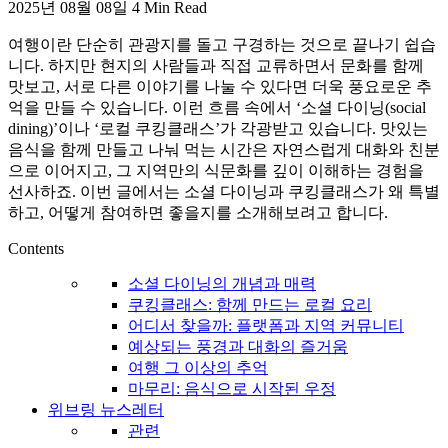
2025년 08월 08일
4 Min Read
활,
WeBring
여행이란 단순히 관광지를 돌고 구경하는 것으로 끝나기 쉽습
제
니다. 하지만 현지의 사람들과 직접 교류하면서 문화를 함께
공
맛보고, 서로 다른 이야기를 나눌 수 있다면 더욱 풍요로운 추
억을 만들 수 있습니다. 이런 흐름 속에서 ‘소셜 다이닝(social
dining)’이나 ‘로컬 쿠킹클래스’가 각광받고 있습니다. 맛있는
음식을 함께 만들고 나눠 먹는 시간은 자연스럽게 대화와 친분
으로 이어지고, 그 지역만의 식문화를 깊이 이해하는 경험을
선사하죠. 이번 글에서는 소셜 다이닝과 쿠킹클래스가 왜 특별
하고, 어떻게 참여하면 좋을지를 소개해보려고 합니다.
Contents
소셜 다이닝의 개념과 매력
쿠킹클래스: 함께 만드는 로컬 요리
어디서 찾을까: 플랫폼과 지역 커뮤니티
예상되는 풍경과 대화의 즐거움
여행 그 이상의 추억
마무리: 음식으로 시작된 우정
위브링 뉴스레터
관련