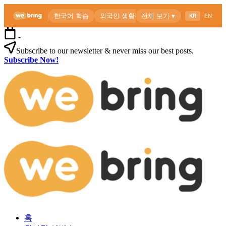
본
-
문
Subscribe to our newsletter & never miss our best posts.
으
Subscribe Now!
로
위
건
브
너
링
뛰
공
기
식
블
로
외
위
그
국
브
인
링
을
공
위
식
한
블
한
로
외
국
그
홈
국
생