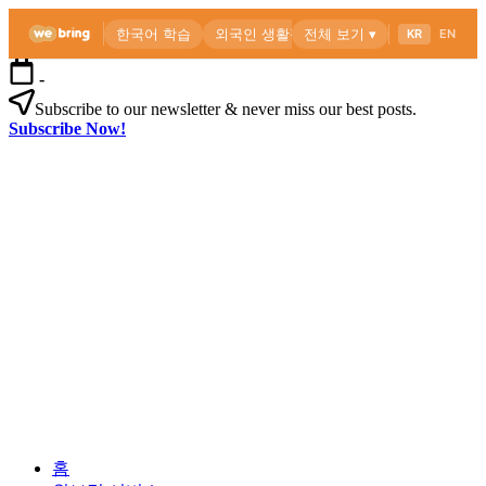
본
-
문
Subscribe to our newsletter & never miss our best posts.
으
Subscribe Now!
로
위
건
브
너
링
뛰
공
기
식
블
로
외
위
그
국
브
인
링
을
공
위
식
한
블
한
로
외
국
그
홈
국
생