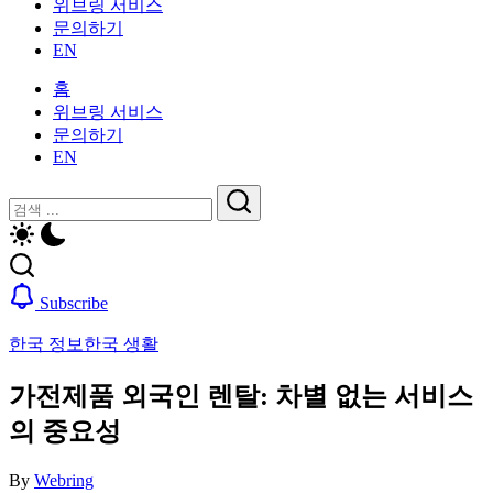
위브링 서비스
인
활
문의하기
을
가
EN
위
이
한
드
홈
한
—
위브링 서비스
국
비
문의하기
생
자,
EN
활
보
가
닫
검
험,
이
기
의
검
색
드
료
색
—
및
비
일
Subscribe
자,
상
보
생
한국 정보
한국 생활
험,
활,
의
WeBring
가전제품 외국인 렌탈: 차별 없는 서비스
료
제
및
의 중요성
공
일
상
By
Webring
생