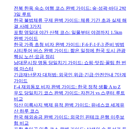
전북 한옥 숙소 여행 코스 완벽 가이드: 숲·성곽·바다 2박
3일 루트
한국 불법체류 구제 완벽 가이드: 체류 기간 초과 실제 해
결 사례 3가지
포항 영일대 야간 산책 코스: 일몰부터 야경까지 1.5km
완벽 가이드
한국 가족 초청 비자 완벽 가이드: F-6·F-1·F-3 준비 방법
시티투어 버스 완벽 가이드: 짧은 일정에 한국 도시 관광
핵심 노선·요금 정리
남대문시장 명동 당일치기 가이드: 쇼핑·맛집·꿀팁 한 번
에 마스터
긴급재난문자 대처법: 외국인 위급·긴급·안전안내 7단계
가이드
F-4 재외동포 비자 완벽 가이드: 한국 정착 생활 A to Z
우도 당일치기 코스 완벽 가이드: 자전거 vs 스쿠터 루트
비교
익산 미륵사지 백제 유적 완벽 가이드: 유네스코 세계유
산 하루 코스
한국 해외송금 완벽 가이드: 외국인 핀테크 은행 이주보
험 비교