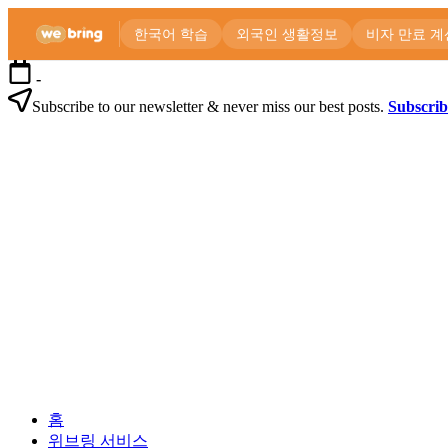
본
-
문
Subscribe to our newsletter & never miss our best posts.
Subscri
으
위
로
브
건
링
너
공
뛰
식
기
블
로
외
위
그
국
브
인
링
을
공
위
식
한
블
한
로
외
국
그
홈
국
생
위브링 서비스
인