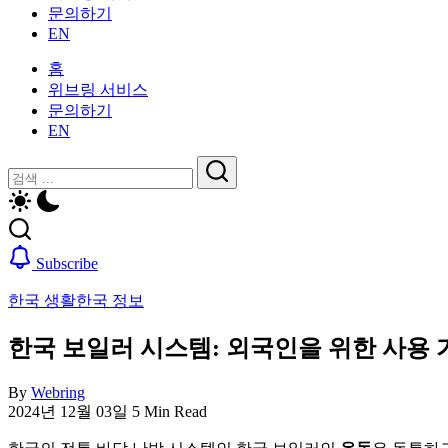
활
문의하기
을
가
EN
위
이
한
드
홈
한
—
위브링 서비스
국
비
문의하기
생
자,
EN
활
보
가
닫
검
험,
이
기
의
검
색
드
료
색
—
및
비
일
Subscribe
자,
상
보
생
한국 생활
한국 정보
험,
활,
의
WeBring
한국 보일러 시스템: 외국인을 위한 사용 
료
제
및
공
By
Webring
일
2024년 12월 03일
5 Min Read
상
생