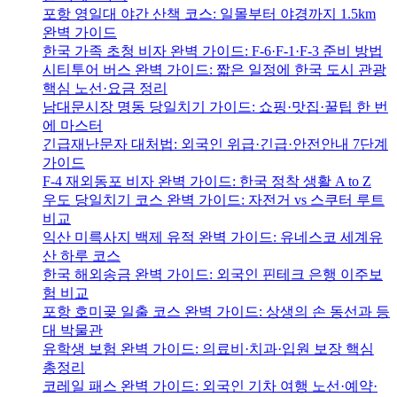
포항 영일대 야간 산책 코스: 일몰부터 야경까지 1.5km
완벽 가이드
한국 가족 초청 비자 완벽 가이드: F-6·F-1·F-3 준비 방법
시티투어 버스 완벽 가이드: 짧은 일정에 한국 도시 관광
핵심 노선·요금 정리
남대문시장 명동 당일치기 가이드: 쇼핑·맛집·꿀팁 한 번
에 마스터
긴급재난문자 대처법: 외국인 위급·긴급·안전안내 7단계
가이드
F-4 재외동포 비자 완벽 가이드: 한국 정착 생활 A to Z
우도 당일치기 코스 완벽 가이드: 자전거 vs 스쿠터 루트
비교
익산 미륵사지 백제 유적 완벽 가이드: 유네스코 세계유
산 하루 코스
한국 해외송금 완벽 가이드: 외국인 핀테크 은행 이주보
험 비교
포항 호미곶 일출 코스 완벽 가이드: 상생의 손 동선과 등
대 박물관
유학생 보험 완벽 가이드: 의료비·치과·입원 보장 핵심
총정리
코레일 패스 완벽 가이드: 외국인 기차 여행 노선·예약·