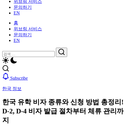
위브링 서비스
인
활
문의하기
을
가
EN
위
이
한
드
홈
한
—
위브링 서비스
국
비
문의하기
생
자,
EN
활
보
가
닫
검
험,
이
기
의
검
색
드
료
색
—
및
비
일
Subscribe
자,
상
보
생
한국 정보
험,
활,
의
WeBring
한국 유학 비자 종류와 신청 방법 총정리!
료
제
및
D-2, D-4 비자 발급 절차부터 체류 관리까
공
일
지
상
생