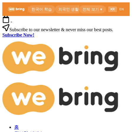
본
-
문
Subscribe to our newsletter & never miss our best posts.
으
Subscribe Now!
로
위
건
브
너
링
뛰
공
기
식
블
로
외
위
그
국
브
인
링
을
공
위
식
한
블
한
로
외
국
그
홈
국
생