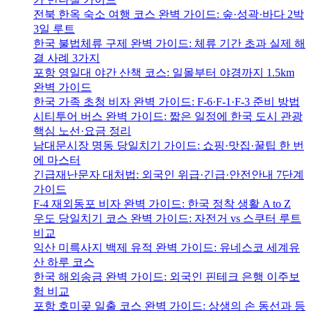
전북 한옥 숙소 여행 코스 완벽 가이드: 숲·성곽·바다 2박
3일 루트
한국 불법체류 구제 완벽 가이드: 체류 기간 초과 실제 해
결 사례 3가지
포항 영일대 야간 산책 코스: 일몰부터 야경까지 1.5km
완벽 가이드
한국 가족 초청 비자 완벽 가이드: F-6·F-1·F-3 준비 방법
시티투어 버스 완벽 가이드: 짧은 일정에 한국 도시 관광
핵심 노선·요금 정리
남대문시장 명동 당일치기 가이드: 쇼핑·맛집·꿀팁 한 번
에 마스터
긴급재난문자 대처법: 외국인 위급·긴급·안전안내 7단계
가이드
F-4 재외동포 비자 완벽 가이드: 한국 정착 생활 A to Z
우도 당일치기 코스 완벽 가이드: 자전거 vs 스쿠터 루트
비교
익산 미륵사지 백제 유적 완벽 가이드: 유네스코 세계유
산 하루 코스
한국 해외송금 완벽 가이드: 외국인 핀테크 은행 이주보
험 비교
포항 호미곶 일출 코스 완벽 가이드: 상생의 손 동선과 등