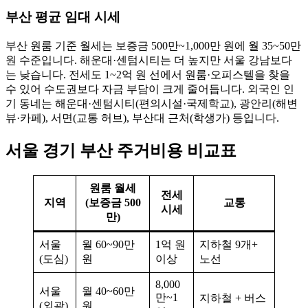
부산 평균 임대 시세
부산 원룸 기준 월세는 보증금 500만~1,000만 원에 월 35~50만
원 수준입니다. 해운대·센텀시티는 더 높지만 서울 강남보다
는 낮습니다. 전세도 1~2억 원 선에서 원룸·오피스텔을 찾을
수 있어 수도권보다 자금 부담이 크게 줄어듭니다. 외국인 인
기 동네는 해운대·센텀시티(편의시설·국제학교), 광안리(해변
뷰·카페), 서면(교통 허브), 부산대 근처(학생가) 등입니다.
서울 경기 부산 주거비용 비교표
원룸 월세
전세
지역
(보증금 500
교통
시세
만)
서울
월 60~90만
1억 원
지하철 9개+
(도심)
원
이상
노선
8,000
서울
월 40~60만
만~1
지하철 + 버스
(외곽)
원