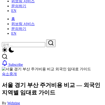
위브링 서비스
인
활
문의하기
을
가
EN
위
이
한
드
홈
한
—
위브링 서비스
국
비
문의하기
생
자,
EN
활
보
가
닫
검
험,
이
기
의
검
색
드
료
색
—
및
비
일
Subscribe
자,
상
보
생
숙소중개
험,
활,
의
WeBring
서울 경기 부산 주거비용 비교 — 외국인
료
제
및
공
지역별 임대료 가이드
일
상
By
Webring
생