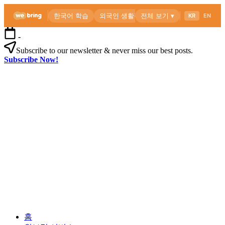
본
-
문
Subscribe to our newsletter & never miss our best posts.
으
Subscribe Now!
로
위
건
브
너
링
뛰
공
기
식
블
로
외
위
그
국
브
인
링
을
공
위
식
한
블
한
로
외
국
그
홈
국
생