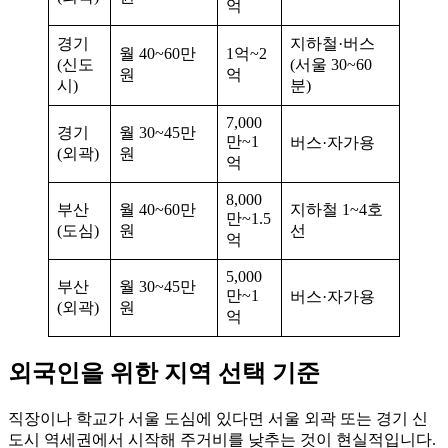
억
경기
지하철·버스
월 40~60만
1억~2
(신도
(서울 30~60
원
억
시)
분)
7,000
경기
월 30~45만
만~1
버스·자가용
(외곽)
원
억
8,000
부산
월 40~60만
지하철 1~4호
만~1.5
(도심)
원
선
억
5,000
부산
월 30~45만
만~1
버스·자가용
(외곽)
원
억
외국인을 위한 지역 선택 기준
직장이나 학교가 서울 도심에 있다면 서울 외곽 또는 경기 신
도시 역세권에서 시작해 주거비를 낮추는 것이 현실적입니다.