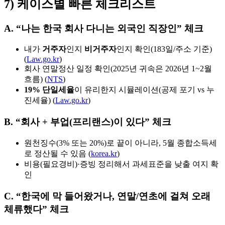
7) 케이스별 빠른 체크리스트
A. “나는 한국 회사 다니는 외국인 직장인” 체크
내가
거주자
인지
비거주자
인지 확인(183일/주소 기준)
(
Law.go.kr
)
회사 연말정산 일정 확인(2025년 귀속은 2026년 1~2월
흐름) (
NTS
)
19% 단일세율
이 유리한지 시뮬레이션(공제 포기 vs 누
진세율) (
Law.go.kr
)
B. “회사 + 부업(프리랜스)이 있다” 체크
원천징수(3% 또는 20%)로 끝이 아니라, 5월 종합소득세
로 정산될 수 있음 (
korea.kr
)
비용(필요경비)·증빙 정리해서 과세표준을 낮출 여지 확
인
C. “한국에 막 들어왔거나, 연말/연초에 걸쳐 오래
체류했다” 체크