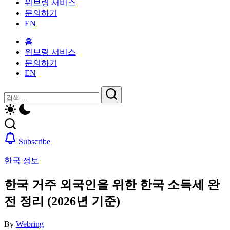
위브링 서비스
인
활
문의하기
을
가
EN
위
이
한
드
홈
한
—
위브링 서비스
국
비
문의하기
생
자,
EN
활
보
가
닫
검
험,
이
기
의
검
색
드
료
색
—
및
비
일
Subscribe
자,
상
보
생
한국 정보
험,
활,
의
WeBring
한국 거주 외국인을 위한 한국 소득세 완
료
제
및
전 정리 (2026년 기준)
공
일
상
By
Webring
생