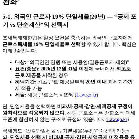
완화’
5-1. 외국인 근로자 19% 단일세율(20년) — “공제 포
기 vs 단순계산”의 선택지
조세특례제한법은 일정 요건을 충족하는 외국인 근로자에게
근로소득세를 19% 단일세율로 선택
할 수 있게 합니다. 핵심은
아래 3줄입니다.
대상
: “외국인인 임원 또는 사용인(일용근로자 제외)”
요건(중요)
:
2026년 12월 31일 이전
에 국내에서
최초로
근로 제공을 시작
한 경우
혜택기간
: 최초 근로 제공일부터
20년 이내
과세기간까
지 적용 가능
세율
: 해당 근로소득 ×
19%
(
Law.go.kr
)
단, 단일세율을 선택하면
비과세·공제·감면·세액공제 규정이
원칙적으로 적용되지 않으며
, 해당 근로소득은 종합소득 과세
표준에 합산하지 않는 구조로 규정돼 있습니다. (
Law.go.kr
)
국세청도 “19% 단일세율 vs 기본세율(누진)” 중 선택 가능하
되,
단일세율 선택 시 비과세·공제·감면·세액공제 미적용을 유