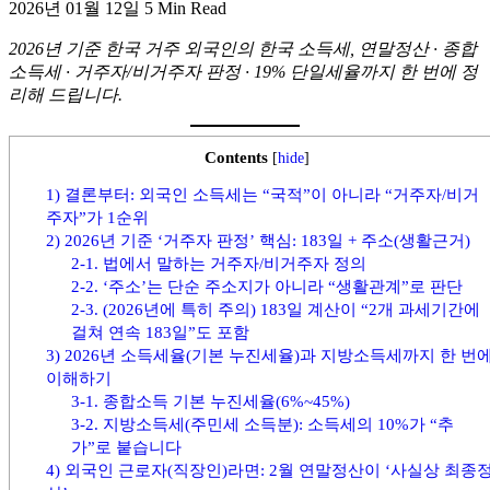
2026년 01월 12일
5 Min Read
활,
WeBring
2026년 기준 한국 거주 외국인의 한국 소득세, 연말정산 · 종합
제
소득세 · 거주자/비거주자 판정 · 19% 단일세율까지 한 번에 정
공
리해 드립니다.
Contents
[
hide
]
1) 결론부터: 외국인 소득세는 “국적”이 아니라 “거주자/비거
주자”가 1순위
2) 2026년 기준 ‘거주자 판정’ 핵심: 183일 + 주소(생활근거)
2-1. 법에서 말하는 거주자/비거주자 정의
2-2. ‘주소’는 단순 주소지가 아니라 “생활관계”로 판단
2-3. (2026년에 특히 주의) 183일 계산이 “2개 과세기간에
걸쳐 연속 183일”도 포함
3) 2026년 소득세율(기본 누진세율)과 지방소득세까지 한 번
이해하기
3-1. 종합소득 기본 누진세율(6%~45%)
3-2. 지방소득세(주민세 소득분): 소득세의 10%가 “추
가”로 붙습니다
4) 외국인 근로자(직장인)라면: 2월 연말정산이 ‘사실상 최종