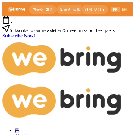
본
-
문
Subscribe to our newsletter & never miss our best posts.
으
Subscribe Now!
로
위
건
브
너
링
뛰
공
기
식
블
로
외
위
그
국
브
인
링
을
공
위
식
한
블
한
로
외
국
그
홈
국
생