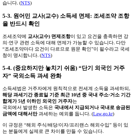
습니다. (
NTS
)
5-3. 원어민 교사(교수) 소득세 면제: 조세조약 조항
을 반드시 확인
조세조약에
교사(교수) 면제조항
이 있고 요건을 충족하면 강
의·연구 관련 소득에 대해 면제가 가능할 수 있습니다. 다만
“조세조약마다 요건이 다르므로 원문 확인”이 필수라고 국세
청이 명시합니다. (
NTS
)
5-4. (중요하지만 놓치기 쉬움) “단기 외국인 거주
자” 국외소득 과세 완화
소득세법은 거주자에게 원칙적으로 전세계 소득을 과세하되,
해당 과세기간 종료일 기준 최근 10년 중 국내 주소·거소 기간
합계가 5년 이하인 외국인 거주자
는
국외에서 발생한 소득은
국내에서 지급되거나 국내로 송금된
금액에 대해서만
과세하는 예외를 둡니다. (
Law.go.kr
)
이 규정은 “해외 주식/배당/이자/프리랜스 해외수입” 등이 있
는 분들에게 실제로 큰 차이를 만들 수 있습니다.