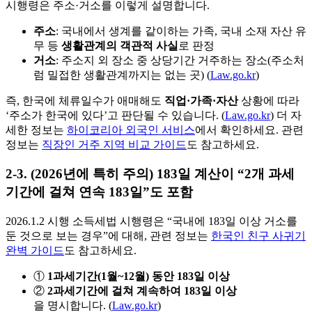
시행령은 주소·거소를 이렇게 설명합니다.
주소
: 국내에서 생계를 같이하는 가족, 국내 소재 자산 유
무 등
생활관계의 객관적 사실
로 판정
거소
: 주소지 외 장소 중 상당기간 거주하는 장소(주소처
럼 밀접한 생활관계까지는 없는 곳) (
Law.go.kr
)
즉, 한국에 체류일수가 애매해도
직업·가족·자산
상황에 따라
‘주소가 한국에 있다’고 판단될 수 있습니다. (
Law.go.kr
) 더 자
세한 정보는
하이코리아 외국인 서비스
에서 확인하세요. 관련
정보는
직장인 거주 지역 비교 가이드
도 참고하세요.
2-3. (2026년에 특히 주의) 183일 계산이 “2개 과세
기간에 걸쳐 연속 183일”도 포함
2026.1.2 시행 소득세법 시행령은 “국내에 183일 이상 거소를
둔 것으로 보는 경우”에 대해, 관련 정보는
한국인 친구 사귀기
완벽 가이드
도 참고하세요.
①
1과세기간(1월~12월) 동안 183일 이상
②
2과세기간에 걸쳐 계속하여 183일 이상
을 명시합니다. (
Law.go.kr
)