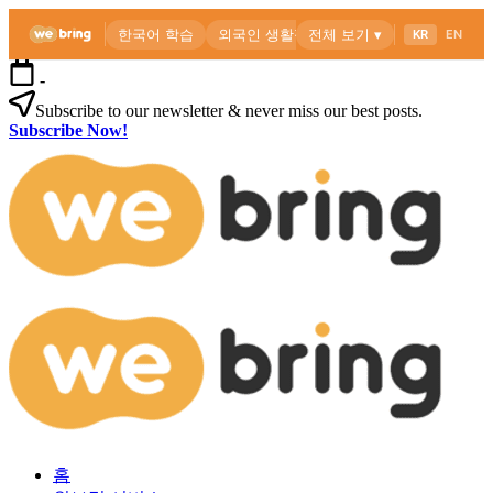
본
-
문
Subscribe to our newsletter & never miss our best posts.
으
Subscribe Now!
로
위
건
브
너
링
뛰
공
기
식
블
로
외
위
그
국
브
인
링
을
공
위
식
한
블
한
로
외
국
그
홈
국
생