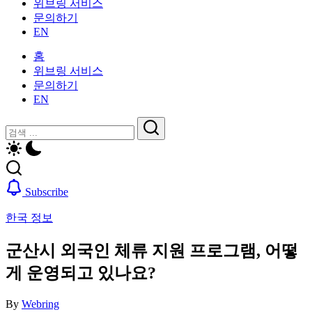
위브링 서비스
인
활
문의하기
을
가
EN
위
이
한
드
홈
한
—
위브링 서비스
국
비
문의하기
생
자,
EN
활
보
가
닫
검
험,
이
기
의
검
색
드
료
색
—
및
비
일
Subscribe
자,
상
보
생
한국 정보
험,
활,
의
WeBring
군산시 외국인 체류 지원 프로그램, 어떻
료
제
및
게 운영되고 있나요?
공
일
상
By
Webring
생