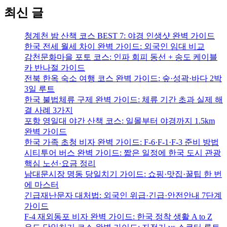
최신 글
청계천 밤 산책 코스 BEST 7: 야경 인생샷 완벽 가이드
한국 전세 월세 차이 완벽 가이드: 외국인 임대 비교
감천문화마을 포토 코스: 인파 회피 동선 + 송도 케이블
카 반나절 가이드
전북 한옥 숙소 여행 코스 완벽 가이드: 숲·성곽·바다 2박
3일 루트
한국 불법체류 구제 완벽 가이드: 체류 기간 초과 실제 해
결 사례 3가지
포항 영일대 야간 산책 코스: 일몰부터 야경까지 1.5km
완벽 가이드
한국 가족 초청 비자 완벽 가이드: F-6·F-1·F-3 준비 방법
시티투어 버스 완벽 가이드: 짧은 일정에 한국 도시 관광
핵심 노선·요금 정리
남대문시장 명동 당일치기 가이드: 쇼핑·맛집·꿀팁 한 번
에 마스터
긴급재난문자 대처법: 외국인 위급·긴급·안전안내 7단계
가이드
F-4 재외동포 비자 완벽 가이드: 한국 정착 생활 A to Z