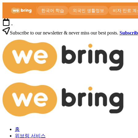
본
-
문
Subscribe to our newsletter & never miss our best posts.
Subscri
으
위
로
브
건
링
너
공
뛰
식
기
블
로
외
위
그
국
브
인
링
을
공
위
식
한
블
한
로
외
국
그
홈
국
생
위브링 서비스
인