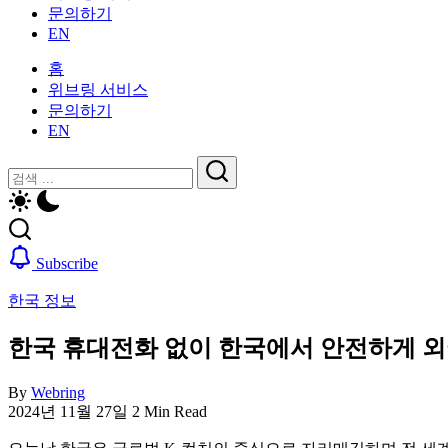
활
문의하기
을
가
EN
위
이
한
드
홈
한
—
위브링 서비스
국
비
문의하기
생
자,
EN
활
보
가
닫
검
험,
이
기
의
검
색
드
료
색
—
및
비
일
Subscribe
자,
상
보
생
한국 정보
험,
활,
의
WeBring
한국 휴대전화 없이 한국에서 안전하게 외
료
제
및
공
By
Webring
일
2024년 11월 27일
2 Min Read
상
생