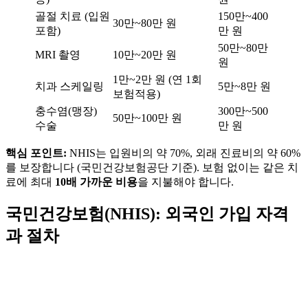
골절 치료 (입원
150만~400
30만~80만 원
포함)
만 원
50만~80만
MRI 촬영
10만~20만 원
원
1만~2만 원 (연 1회
치과 스케일링
5만~8만 원
보험적용)
충수염(맹장)
300만~500
50만~100만 원
수술
만 원
핵심 포인트:
NHIS는 입원비의 약 70%, 외래 진료비의 약 60%
를 보장합니다 (국민건강보험공단 기준). 보험 없이는 같은 치
료에 최대
10배 가까운 비용
을 지불해야 합니다.
국민건강보험(NHIS): 외국인 가입 자격
과 절차