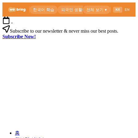
본
-
문
Subscribe to our newsletter & never miss our best posts.
으
Subscribe Now!
로
위
건
브
너
링
뛰
공
기
식
블
로
외
위
그
국
브
인
링
을
공
위
식
한
블
한
로
외
국
그
홈
국
생