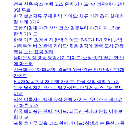
전북 한옥 숙소 여행 코스 완벽 가이드: 숲·성곽·바다 2박
3일 루트
한국 불법체류 구제 완벽 가이드: 체류 기간 초과 실제 해
결 사례 3가지
포항 영일대 야간 산책 코스: 일몰부터 야경까지 1.5km
완벽 가이드
한국 가족 초청 비자 완벽 가이드: F-6·F-1·F-3 준비 방법
시티투어 버스 완벽 가이드: 짧은 일정에 한국 도시 관광
핵심 노선·요금 정리
남대문시장 명동 당일치기 가이드: 쇼핑·맛집·꿀팁 한 번
에 마스터
긴급재난문자 대처법: 외국인 위급·긴급·안전안내 7단계
가이드
F-4 재외동포 비자 완벽 가이드: 한국 정착 생활 A to Z
우도 당일치기 코스 완벽 가이드: 자전거 vs 스쿠터 루트
비교
익산 미륵사지 백제 유적 완벽 가이드: 유네스코 세계유
산 하루 코스
한국 해외송금 완벽 가이드: 외국인 핀테크 은행 이주보
험 비교
포항 호미곶 일출 코스 완벽 가이드: 상생의 손 동선과 등