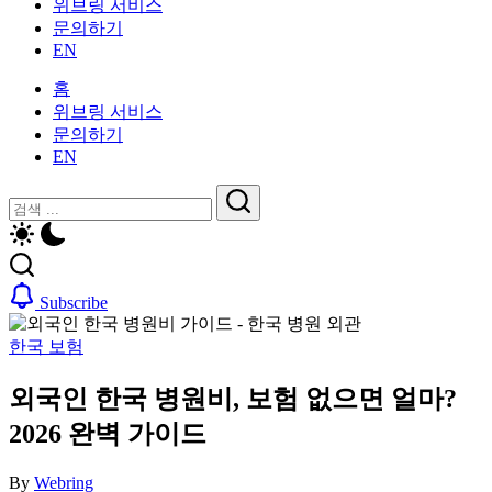
위브링 서비스
인
활
문의하기
을
가
EN
위
이
한
드
홈
한
—
위브링 서비스
국
비
문의하기
생
자,
EN
활
보
가
닫
검
험,
이
기
의
검
색
드
료
색
—
및
비
일
Subscribe
자,
상
보
생
한국 보험
험,
활,
의
WeBring
외국인 한국 병원비, 보험 없으면 얼마?
료
제
및
공
2026 완벽 가이드
일
상
By
Webring
생