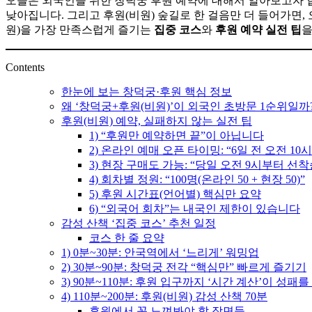
오늘은 외국인을 위한 창덕궁 후원 예약에 대해서 알아보고자 합
활,
낮아집니다. 그리고 후원(비원) 숲길로 한 걸음만 더 들어가면, 
WeBring
원)을 가장 만족스럽게 즐기는
집중 코스
와
후원 예약 실전 팁
을
제
공
Contents
한눈에 보는 창덕궁·후원 핵심 정보
왜 ‘창덕궁+후원(비원)’이 외국인 초방문 1순위일까
후원(비원) 예약, 실패하지 않는 실전 팁
1) “후원만 예약하면 끝”이 아닙니다
2) 온라인 예매 오픈 타이밍: “6일 전 오전 10시
3) 현장 구매도 가능: “당일 오전 9시부터 선착
4) 회차별 정원: “100명(온라인 50 + 현장 50)”
5) 후원 시간표(언어별) 핵심만 요약
6) “외국어 회차”는 내국인 제한이 있습니다
감성 산책 ‘집중 코스’ 추천 일정
코스 한 줄 요약
1) 0분~30분: 안국역에서 ‘느리게’ 워밍업
2) 30분~90분: 창덕궁 전각 “핵심만” 빠르게 즐기기
3) 90분~110분: 후원 입구까지 ‘시간 계산’이 성패
4) 110분~200분: 후원(비원) 감성 산책 70분
후원에서 꼭 느껴봐야 할 장면들