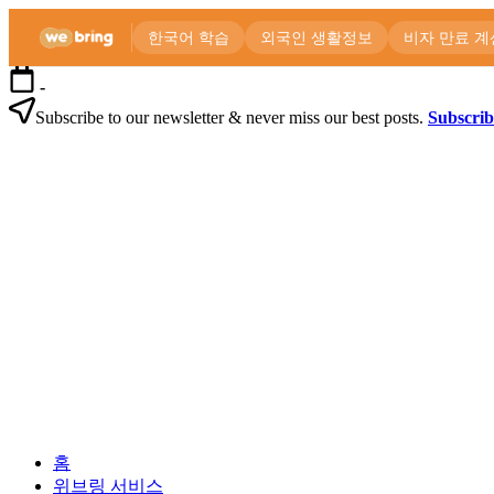
본
-
문
Subscribe to our newsletter & never miss our best posts.
Subscri
으
위
로
브
건
링
너
공
뛰
식
기
블
로
외
위
그
국
브
인
링
을
공
위
식
한
블
한
로
외
국
그
홈
국
생
위브링 서비스
인