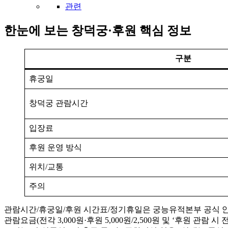
관련
한눈에 보는 창덕궁·후원 핵심 정보
구분
휴궁일
창덕궁 관람시간
입장료
후원 운영 방식
위치/교통
주의
관람시간/휴궁일/후원 시간표/정기휴일은 궁능유적본부 공식 안
관람요금(전각 3,000원·후원 5,000원/2,500원 및 ‘후원 관람