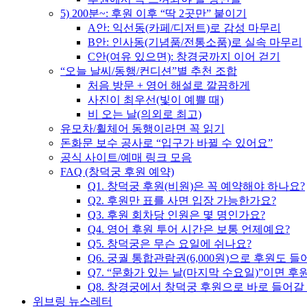
5) 200분~: 후원 이후 “딱 2곳만” 붙이기
A안: 익선동(카페/디저트)로 감성 마무리
B안: 인사동(기념품/전통소품)로 실속 마무리
C안(여유 있으면): 창경궁까지 이어 걷기
“오늘 날씨/동행/컨디션”별 추천 조합
처음 방문 + 영어 해설로 깔끔하게
사진이 최우선(빛이 예쁠 때)
비 오는 날(의외로 최고)
유모차/휠체어 동행이라면 꼭 읽기
돈화문 보수 공사로 “입구가 바뀔 수 있어요”
공식 사이트/예매 링크 모음
FAQ (창덕궁 후원 예약)
Q1. 창덕궁 후원(비원)은 꼭 예약해야 하나요?
Q2. 후원만 표를 사면 입장 가능한가요?
Q3. 후원 회차당 인원은 몇 명인가요?
Q4. 영어 후원 투어 시간은 보통 언제예요?
Q5. 창덕궁은 무슨 요일에 쉬나요?
Q6. 궁궐 통합관람권(6,000원)으로 후원도 들
Q7. “문화가 있는 날(마지막 수요일)”이면 
Q8. 창경궁에서 창덕궁 후원으로 바로 들어갈
위브링 뉴스레터