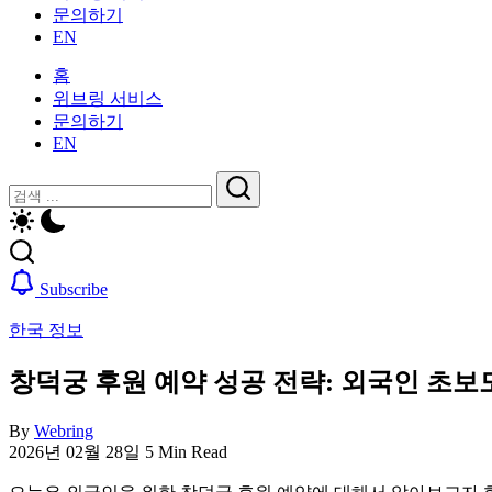
활
문의하기
을
가
EN
위
이
한
드
홈
한
—
위브링 서비스
국
비
문의하기
생
자,
EN
활
보
가
닫
검
험,
이
기
의
검
색
드
료
색
—
및
비
일
Subscribe
자,
상
보
생
한국 정보
험,
활,
의
WeBring
창덕궁 후원 예약 성공 전략: 외국인 초보도
료
제
및
공
By
Webring
일
2026년 02월 28일
5 Min Read
상
생