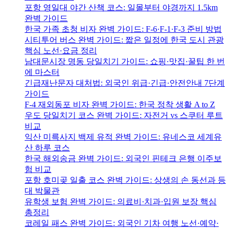
포항 영일대 야간 산책 코스: 일몰부터 야경까지 1.5km
완벽 가이드
한국 가족 초청 비자 완벽 가이드: F-6·F-1·F-3 준비 방법
시티투어 버스 완벽 가이드: 짧은 일정에 한국 도시 관광
핵심 노선·요금 정리
남대문시장 명동 당일치기 가이드: 쇼핑·맛집·꿀팁 한 번
에 마스터
긴급재난문자 대처법: 외국인 위급·긴급·안전안내 7단계
가이드
F-4 재외동포 비자 완벽 가이드: 한국 정착 생활 A to Z
우도 당일치기 코스 완벽 가이드: 자전거 vs 스쿠터 루트
비교
익산 미륵사지 백제 유적 완벽 가이드: 유네스코 세계유
산 하루 코스
한국 해외송금 완벽 가이드: 외국인 핀테크 은행 이주보
험 비교
포항 호미곶 일출 코스 완벽 가이드: 상생의 손 동선과 등
대 박물관
유학생 보험 완벽 가이드: 의료비·치과·입원 보장 핵심
총정리
코레일 패스 완벽 가이드: 외국인 기차 여행 노선·예약·