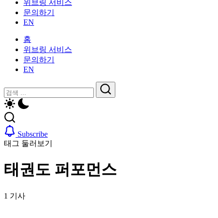
위브링 서비스
인
활
문의하기
을
가
EN
위
이
한
드
홈
한
—
위브링 서비스
국
비
문의하기
생
자,
EN
활
보
가
닫
검
험,
이
기
의
검
색
드
료
색
—
및
비
일
Subscribe
자,
상
태그 둘러보기
보
생
험,
활,
태권도 퍼포먼스
의
WeBring
료
제
및
공
1 기사
일
상
생