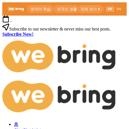
본
-
문
Subscribe to our newsletter & never miss our best posts.
으
Subscribe Now!
로
위
건
브
너
링
뛰
공
기
식
블
로
외
위
그
국
브
인
링
을
공
위
식
한
블
한
로
외
국
그
홈
국
생